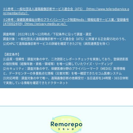
※1参考：一般社団法人遠隔画像診断サービス連合会（ATS）（https://www.teleradservice.o
rg/memberlists/）
※2参考：保健医療福祉分野のプライバシーマーク制度Medis｜情報処理サービス業／登録番号
14700024(09)（https://privacy.medis.or.jp/）
調査時期：2022年11月～12月時点／下記条件に沿って調査・選定
調査対象：一般社団法人遠隔画像診断サービス連合会（ATS）に所属する正会員55社のうち、
公式HPにて遠隔画像診断サービスの詳細を確認できた27社（病院連携型を除く）
【選定条件】
(1)品質・信頼性：調査対象の中で、二次読影とレポートチェックを実施しており、登録読影医
の個別情報（経験年数・資格・領域等）を唯一公開していたワイズ・リーディング
(2)セキュリティ：調査対象の中で、保健医療分野のプライバシーマーク（MEDIS）取得情報
と、データセンターの多重拠点化情報（災害対策）を唯一確認できたセコム医療システム
(3)対応時間：調査対象の中で唯一、遠隔画像診断の依頼受付・当日返却を24時間・365日体制
で実施している情報を確認できたドクターネット