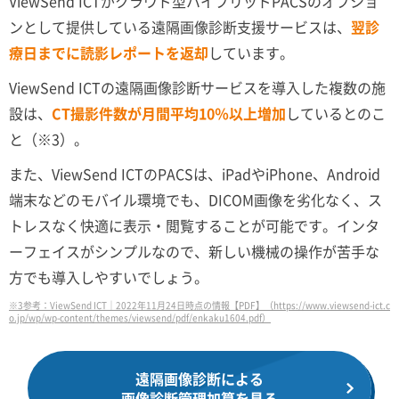
ViewSend ICTがクラウド型ハイブリッドPACSのオプショ
ンとして提供している遠隔画像診断支援サービスは、
翌診
療日までに読影レポートを返却
しています。
ViewSend ICTの遠隔画像診断サービスを導入した複数の施
設は、
CT撮影件数が月間平均10％以上増加
しているとのこ
と（※3）。
また、ViewSend ICTのPACSは、iPadやiPhone、Android
端末などのモバイル環境でも、DICOM画像を劣化なく、ス
トレスなく快適に表示・閲覧することが可能です。インタ
ーフェイスがシンプルなので、新しい機械の操作が苦手な
方でも導入しやすいでしょう。
※3参考：ViewSend ICT｜2022年11月24日時点の情報【PDF】（https://www.viewsend-ict.c
o.jp/wp/wp-content/themes/viewsend/pdf/enkaku1604.pdf）
遠隔画像診断による
画像診断管理加算を見る