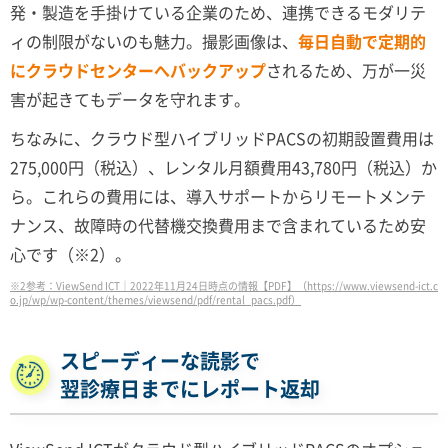
発・製造を手掛けている企業のため、連携できるモダリテ
ィの制限がないのも魅力。撮影画像は、
毎日自動で定期的
にクラウドセンターへバックアップ
されるため、万が一災
害が起きてもデータを守れます。
ちなみに、クラウド型ハイブリッドPACSの初期設置費用は
275,000円（税込）、レンタル月額費用43,780円（税込）か
ら。これらの費用には、導入サポートからリモートメンテ
ナンス、故障時の代替機交換費用まで含まれているため安
心です（※2）。
※2参考：ViewSend ICT｜2022年11月24日時点の情報【PDF】（https://www.viewsend-ict.c
o.jp/wp/wp-content/themes/viewsend/pdf/rental_pacs.pdf）
スピーディーな読影で
翌診療日までにレポート返却