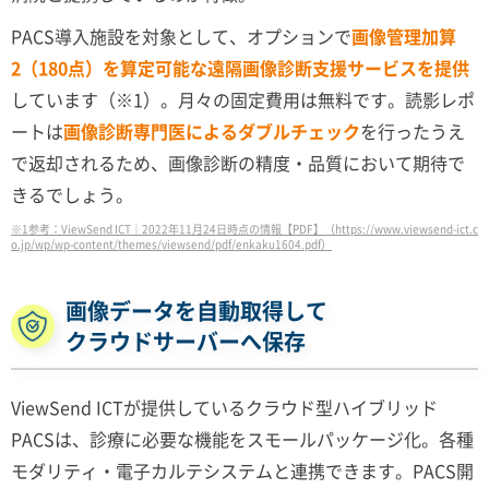
PACS導入施設を対象として、オプションで
画像管理加算
2（180点）を算定可能な遠隔画像診断支援サービスを提供
しています（※1）。月々の固定費用は無料です。読影レポ
ートは
画像診断専門医によるダブルチェック
を行ったうえ
で返却されるため、画像診断の精度・品質において期待で
きるでしょう。
※1参考：ViewSend ICT｜2022年11月24日時点の情報【PDF】（https://www.viewsend-ict.c
o.jp/wp/wp-content/themes/viewsend/pdf/enkaku1604.pdf）
画像データを自動取得して
クラウドサーバーへ保存
ViewSend ICTが提供しているクラウド型ハイブリッド
PACSは、診療に必要な機能をスモールパッケージ化。各種
モダリティ・電子カルテシステムと連携できます。PACS開