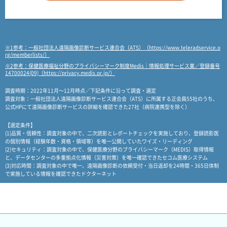
※1参考：一般社団法人遠隔画像診断サービス連合会（ATS）（https://www.teleradservice.o
rg/memberlists/）
※2参考：保健医療福祉分野のプライバシーマーク制度Medis｜情報処理サービス業／登録番号
14700024(09)（https://privacy.medis.or.jp/）
調査時期：2022年11月～12月時点／下記条件に沿って調査・選定
調査対象：一般社団法人遠隔画像診断サービス連合会（ATS）に所属する正会員55社のうち、
公式HPにて遠隔画像診断サービスの詳細を確認できた27社（病院連携型を除く）
【選定条件】
(1)品質・信頼性：調査対象の中で、二次読影とレポートチェックを実施しており、登録読影医
の個別情報（経験年数・資格・領域等）を唯一公開していたワイズ・リーディング
(2)セキュリティ：調査対象の中で、保健医療分野のプライバシーマーク（MEDIS）取得情報
と、データセンターの多重拠点化情報（災害対策）を唯一確認できたセコム医療システム
(3)対応時間：調査対象の中で唯一、遠隔画像診断の依頼受付・当日返却を24時間・365日体制
で実施している情報を確認できたドクターネット